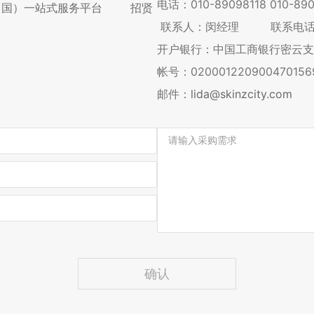
电话：
010-89098118
010-89
中国）一站式服务平台
招贤
联系人：闵经理 联系电话：13
开户银行：中国工商银行密云支
帐号：0200012209004701
邮件：
lida@skinzcity.com
确认