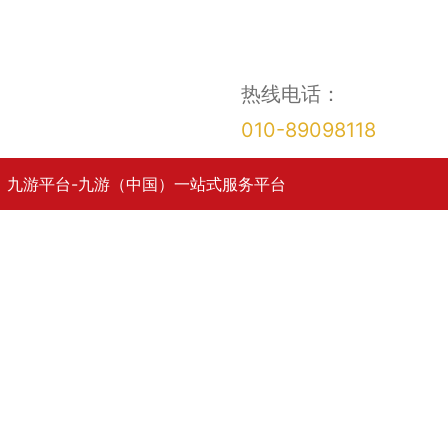
热线电话：
010-89098118
九游平台-九游（中国）一站式服务平台