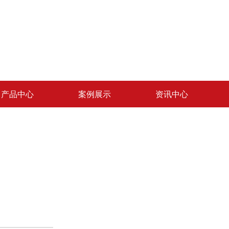
产品中心
案例展示
资讯中心
+