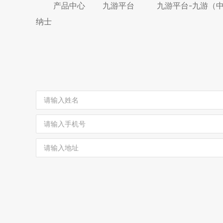
产品中心
九游平台
九游平台-九游（
纳士