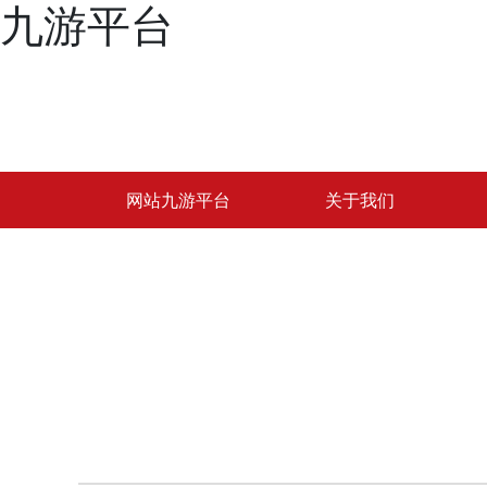
九游平台
网站九游平台
关于我们